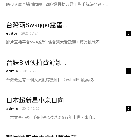
唔少人屋企遇到問題，都會選擇搵水電工幫手解決問題，...
台灣兩Swagger震蛋...
editor
-
2020-07-24
0
影片直播平台Swag近年係台灣大受歡迎，經常挑戰不...
台妹Bivi伙拍費爵娜 ...
admin
-
2019-12-10
0
台灣最近有一個大尺度綜藝節目《esball性感高校...
日本超新星小泉日向 ...
admin
-
2019-12-20
0
日本女星小泉日向(小泉ひなた)1999年出世，來自...